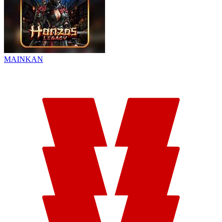
MAINKAN