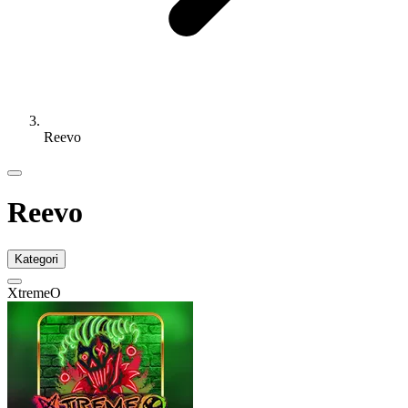
Reevo
Reevo
Kategori
XtremeO