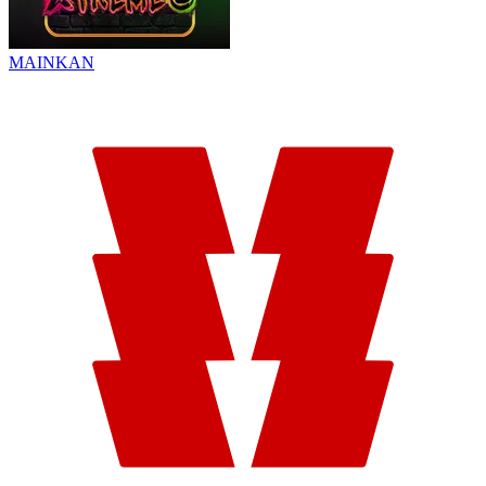
MAINKAN