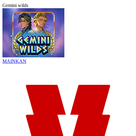
Gemini wilds
MAINKAN