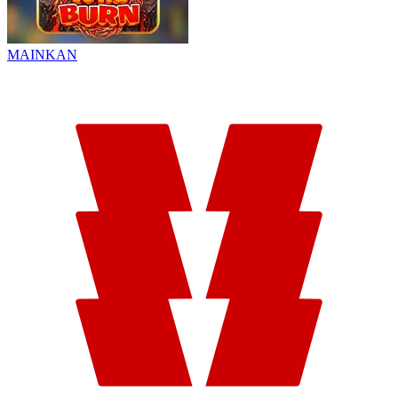
MAINKAN