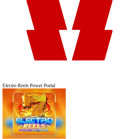
Electro Reels Power Portal