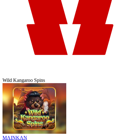
Wild Kangaroo Spins
MAINKAN