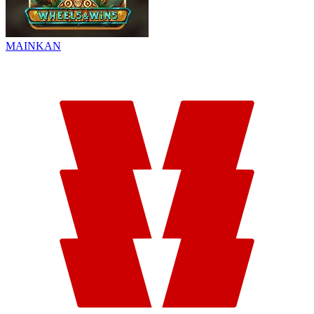
MAINKAN