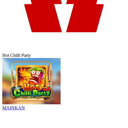
Hot Chilli Party
MAINKAN