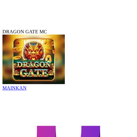
DRAGON GATE MC
MAINKAN