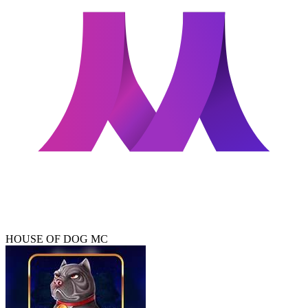
HOUSE OF DOG MC