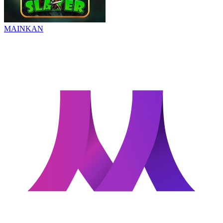
MAINKAN