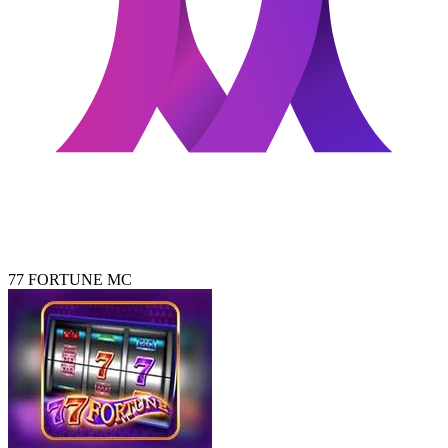
77 FORTUNE MC