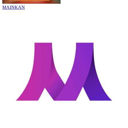
MAINKAN