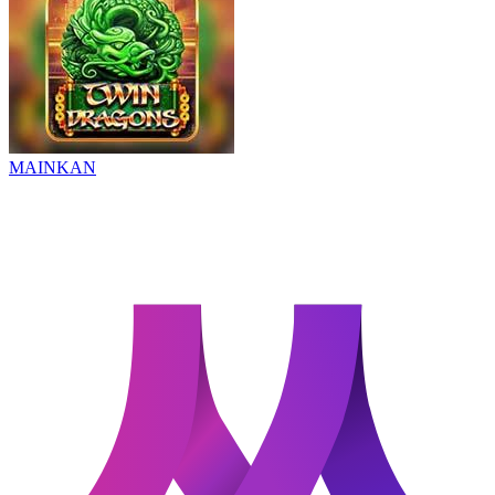
MAINKAN