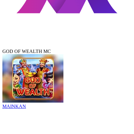
GOD OF WEALTH MC
MAINKAN