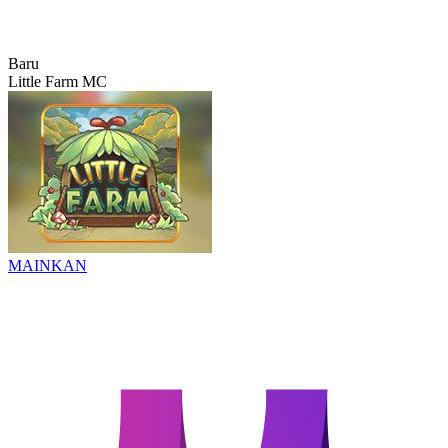
Baru
Little Farm MC
MAINKAN