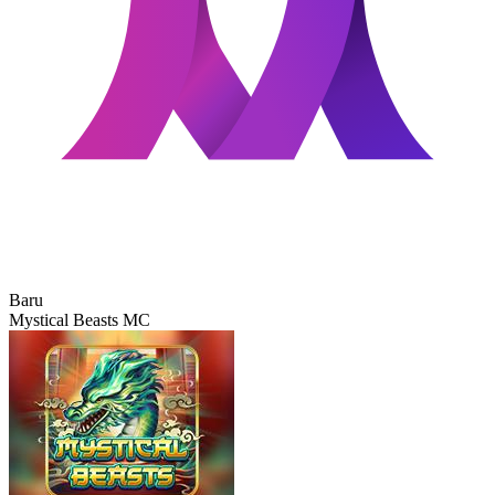
Baru
Mystical Beasts MC