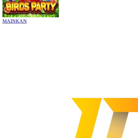
MAINKAN