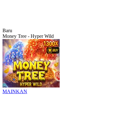
Baru
Money Tree - Hyper Wild
MAINKAN