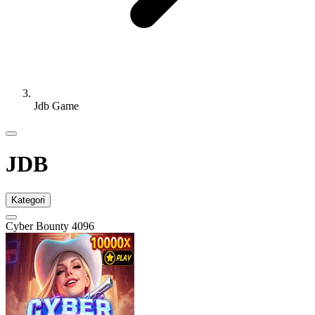
Jdb Game
JDB
Kategori
Cyber Bounty 4096