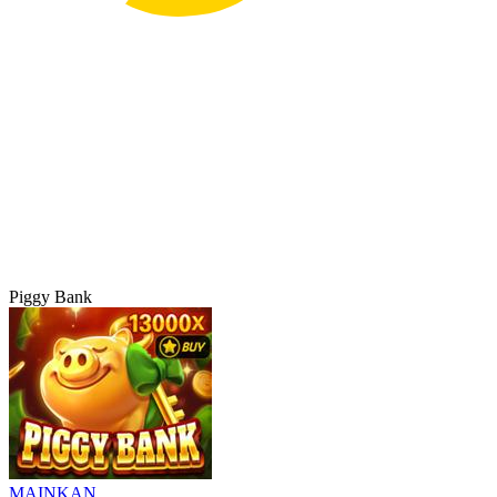
Piggy Bank
MAINKAN