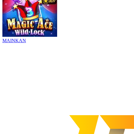
MAINKAN