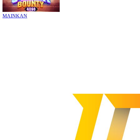
MAINKAN