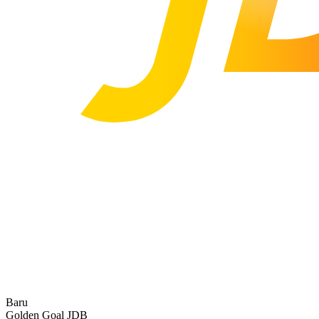
Baru
Golden Goal JDB