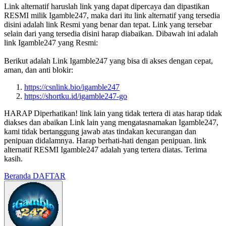
Link alternatif haruslah link yang dapat dipercaya dan dipastikan
RESMI milik Igamble247, maka dari itu link alternatif yang tersedia
disini adalah link Resmi yang benar dan tepat. Link yang tersebar
selain dari yang tersedia disini harap diabaikan. Dibawah ini adalah
link Igamble247 yang Resmi:
Berikut adalah Link Igamble247 yang bisa di akses dengan cepat,
aman, dan anti blokir:
https://csnlink.bio/igamble247
https://shortku.id/igamble247-go
HARAP Diperhatikan! link lain yang tidak tertera di atas harap tidak
diakses dan abaikan Link lain yang mengatasnamakan Igamble247,
kami tidak bertanggung jawab atas tindakan kecurangan dan
penipuan didalamnya. Harap berhati-hati dengan penipuan. link
alternatif RESMI
Igamble247
adalah yang tertera diatas. Terima
kasih.
Beranda
DAFTAR